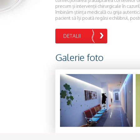
confecționarea și adaptarea corsetelor or
precum și intervenții chirurgicale în cazur
îmbinăm știința medicală cu grija autenti
pacient să își poată regăsi echilibrul, post
DETALII
Galerie foto