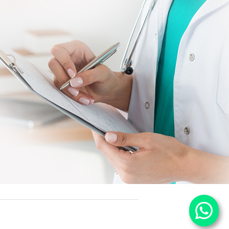
25 / OCT
Descoperă noul concept revolu
Descoperă noul concept revoluț
CLINICA MULLER: TRUP ȘI SUFLE
Echilibrează-ți viața fizic și emoț
program creat specia...