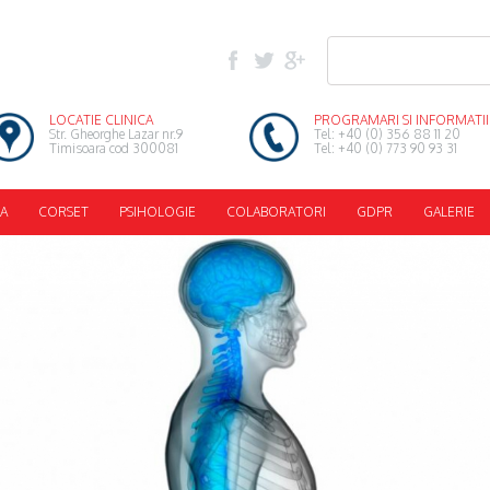
LOCATIE CLINICA
PROGRAMARI SI INFORMATII
Str. Gheorghe Lazar nr.9
Tel: +40 (0) 356 88 11 20
Timisoara cod 300081
Tel: +40 (0) 773 90 93 31
A
CORSET
PSIHOLOGIE
COLABORATORI
GDPR
GALERIE