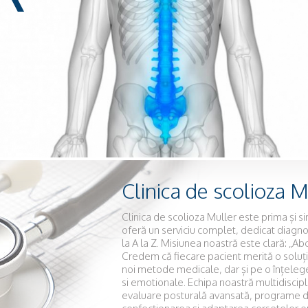
Clinica de scolioza M
Clinica de scolioza Muller este prima și s
oferă un serviciu complet, dedicat diagnos
la A la Z. Misiunea noastră este clară: „Ab
Credem că fiecare pacient merită o soluț
noi metode medicale, dar și pe o înțele
si emotionale. Echipa noastră multidiscipli
evaluare posturală avansată, programe de