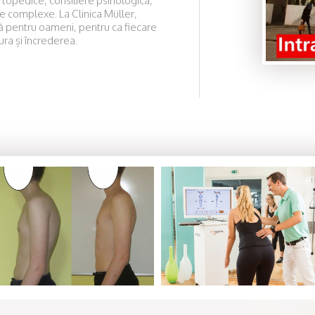
topedice, consiliere psihologica,
ile complexe. La Clinica Müller,
că pentru oameni, pentru ca fiecare
ura și încrederea.