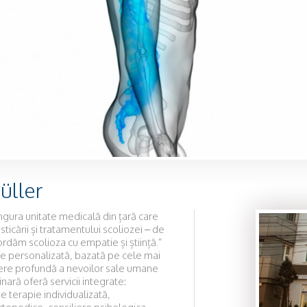
üller
ingura unitate medicală din țară care
ticării și tratamentului scoliozei – de
ordăm scolioza cu empatie și știință.”
ie personalizată, bazată pe cele mai
gere profundă a nevoilor sale umane
nară oferă servicii integrate:
 terapie individualizată,