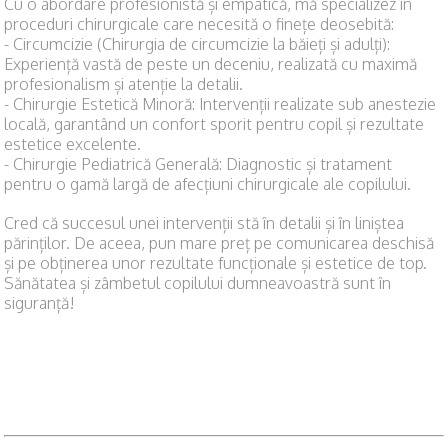
Cu o abordare profesionistă și empatică, mă specializez în
proceduri chirurgicale care necesită o finețe deosebită:
- Circumcizie (Chirurgia de circumcizie la băieți și adulți):
Experiență vastă de peste un deceniu, realizată cu maximă
profesionalism și atenție la detalii.
- ​Chirurgie Estetică Minoră: Intervenții realizate sub anestezie
locală, garantând un confort sporit pentru copil și rezultate
estetice excelente.
- ​Chirurgie Pediatrică Generală: Diagnostic și tratament
pentru o gamă largă de afecțiuni chirurgicale ale copilului.
​Cred că succesul unei intervenții stă în detalii și în liniștea
părinților. De aceea, pun mare preț pe comunicarea deschisă
și pe obținerea unor rezultate funcționale și estetice de top.
Sănătatea și zâmbetul copilului dumneavoastră sunt în
siguranță!