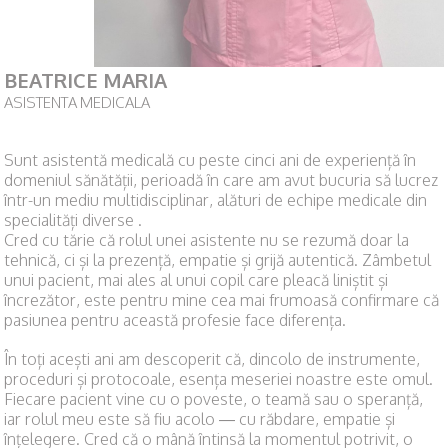
BEATRICE MARIA
ASISTENTA MEDICALA
Sunt asistentă medicală cu peste cinci ani de experiență în
domeniul sănătății, perioadă în care am avut bucuria să lucrez
într-un mediu multidisciplinar, alături de echipe medicale din
specialități diverse .
Cred cu tărie că rolul unei asistente nu se rezumă doar la
tehnică, ci și la prezență, empatie și grijă autentică. Zâmbetul
unui pacient, mai ales al unui copil care pleacă liniștit și
încrezător, este pentru mine cea mai frumoasă confirmare că
pasiunea pentru această profesie face diferența.
În toți acești ani am descoperit că, dincolo de instrumente,
proceduri și protocoale, esența meseriei noastre este omul.
Fiecare pacient vine cu o poveste, o teamă sau o speranță,
iar rolul meu este să fiu acolo — cu răbdare, empatie și
înțelegere. Cred că o mână întinsă la momentul potrivit, o