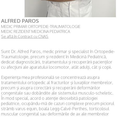
ALFRED PAROS
MEDIC PRIMAR ORTOPEDIE-TRAUMATOLOGIE
MEDIC REZIDENT MEDICINA PEDIATRICA
Se află în Contract cu CNAS
Sunt Dr. Alfred Paros, medic primar și specialist în Ortopedie-
Traumatologie, precum și rezident în Medicină Pediatrică,
dedicat diagnosticării, tratamentului și recuperării pacienților
cu afecțiuni ale aparatului locomotor, atât adulți, cât și copii.
Experiența mea profesională se concentrează asupra
tratamentului ortopedic al fracturilor și luxațiilor membrelor,
precum și asupra corectării și recuperării deformărilor
congenitale sau dobândite ale sistemului musculo-scheletic.
În mod special, acord o atenție deosebită patologiei
pediatrice, ocupându-mă de cazuri complexe precum piciorul
strâmb varus equin, boala Legg-Calvé-Perthes, torticolisul
muscular congenital sau deformările de ax ale membrelor