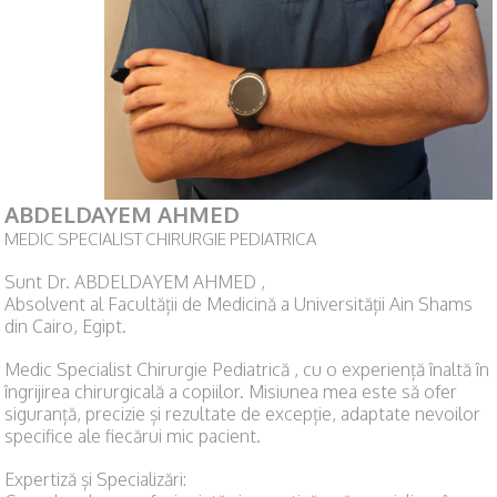
ABDELDAYEM AHMED
MEDIC SPECIALIST CHIRURGIE PEDIATRICA
Sunt Dr. ABDELDAYEM AHMED ,
Absolvent al Facultății de Medicină a Universității Ain Shams
din Cairo, Egipt.
Medic Specialist Chirurgie Pediatrică , cu o experiență înaltă în
îngrijirea chirurgicală a copiilor. Misiunea mea este să ofer
siguranță, precizie și rezultate de excepție, adaptate nevoilor
specifice ale fiecărui mic pacient.
​Expertiză și Specializări: