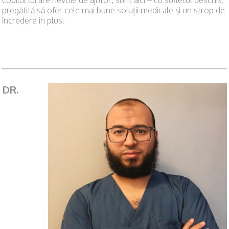
copilul lui are nevoie de ajutor, sunt aici – cu sufletul deschis,
pregătită să ofer cele mai bune soluții medicale și un strop de
încredere în plus.
DR.