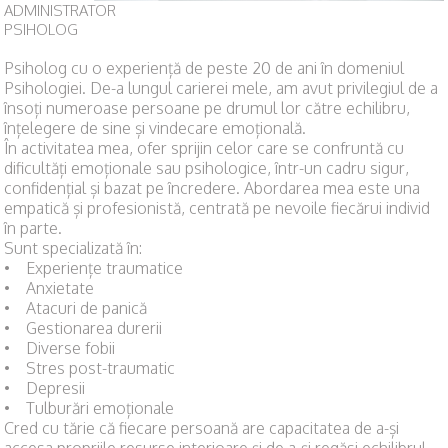
ADMINISTRATOR
PSIHOLOG
Psiholog cu o experiență de peste 20 de ani în domeniul
Psihologiei. De-a lungul carierei mele, am avut privilegiul de a
însoți numeroase persoane pe drumul lor către echilibru,
înțelegere de sine și vindecare emoțională.
În activitatea mea, ofer sprijin celor care se confruntă cu
dificultăți emoționale sau psihologice, într-un cadru sigur,
confidențial și bazat pe încredere. Abordarea mea este una
empatică și profesionistă, centrată pe nevoile fiecărui individ
în parte.
Sunt specializată în:
• Experiențe traumatice
• Anxietate
• Atacuri de panică
• Gestionarea durerii
• Diverse fobii
• Stres post-traumatic
• Depresii
• Tulburări emoționale
Cred cu tărie că fiecare persoană are capacitatea de a-și