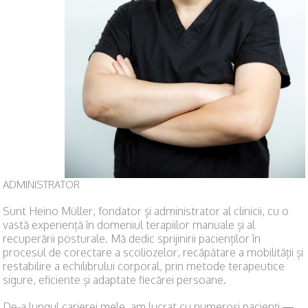
ADMINISTRATOR
Sunt Heino Müller, fondator și administrator al clinicii, cu o
vastă experiență în domeniul terapiilor manuale și al
recuperării posturale. Mă dedic sprijinirii pacienților în
procesul de corectare a scoliozelor, recăpătare a mobilității și
restabilire a echilibrului corporal, prin metode terapeutice
sigure, eficiente și adaptate fiecărei persoane.
De-a lungul carierei mele, am lucrat cu numeroși pacienți —