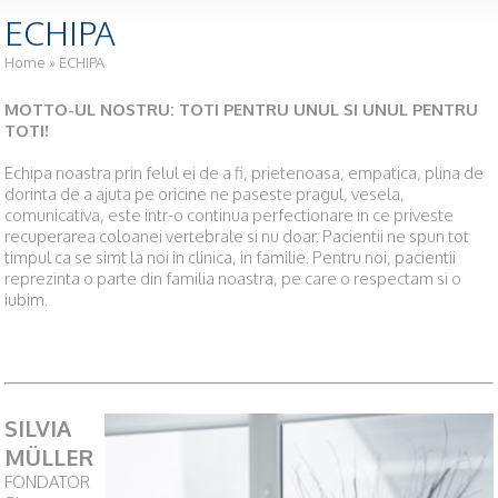
GDPR
ECHIPA
Politica de Cookies
Home
» ECHIPA
Termeni si conditii generale
MOTTO-UL NOSTRU: TOTI PENTRU UNUL SI UNUL PENTRU
TOTI!
Politica de confidentialitate
Echipa noastra prin felul ei de a fi, prietenoasa, empatica, plina de
GALERIE
dorinta de a ajuta pe oricine ne paseste pragul, vesela,
NOUTATI
comunicativa, este intr-o continua perfectionare in ce priveste
recuperarea coloanei vertebrale si nu doar. Pacientii ne spun tot
CONTACT
timpul ca se simt la noi in clinica, in familie. Pentru noi, pacientii
reprezinta o parte din familia noastra, pe care o respectam si o
iubim.
SILVIA
MÜLLER
FONDATOR