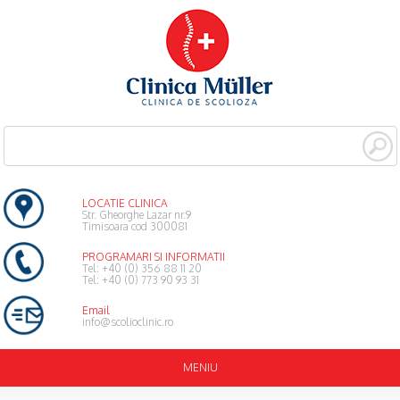
HOME
ECHIPA
SERVICII
ORTOPEDIE
ORTOPEDIE PEDIATRICA
CHIRURGIE PEDIATRICA
RECUPERARE
LOCATIE CLINICA
INFILTRATII
Str. Gheorghe Lazar nr.9
Timisoara cod 300081
PSIHOLOG ONLINE
PROGRAMARI SI INFORMATII
Tel: +40 (0) 356 88 11 20
ECOGRAFIE
Tel: +40 (0) 773 90 93 31
Email
SCOLIOZA
info@scolioclinic.ro
CORSET
PSIHOLOGIE
MENIU
COLABORATORI