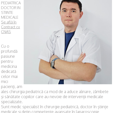
PEDIATRICA
DOCTOR IN
STIINTE
MEDICALE
Se află în
Contract cu
CNAS
Cu o
profundă
pasiune
pentru
medicina
dedicată
celor mai
mici
pacienți, am
ales chirurgia pediatrică ca mod de a aduce alinare, zâmbete
și sănătate copiilor care au nevoie de intervenții medicale
specializate.
Sunt medic specialist în chirurgie pediatrică, doctor în științe
medicale și dețin competențe avansate în laparoscopie