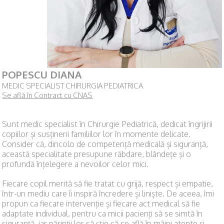
POPESCU DIANA
MEDIC SPECIALIST CHIRURGIA PEDIATRICA
Se află în Contract cu CNAS
Sunt medic specialist în Chirurgie Pediatrică, dedicat îngrijirii
copiilor și susținerii familiilor lor în momente delicate.
Consider că, dincolo de competență medicală și siguranță,
această specialitate presupune răbdare, blândețe și o
profundă înțelegere a nevoilor celor mici.
Fiecare copil merită să fie tratat cu grijă, respect și empatie,
într-un mediu care îi inspiră încredere și liniște. De aceea, îmi
propun ca fiecare intervenție și fiecare act medical să fie
adaptate individual, pentru ca micii pacienți să se simtă în
siguranță, iar părinții lor să știe că se află în mâini atente și