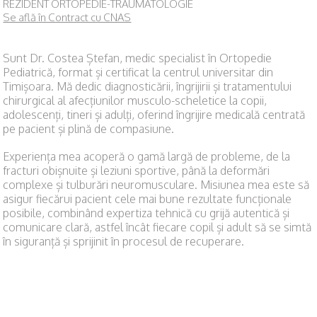
REZIDENT ORTOPEDIE-TRAUMATOLOGIE
Se află în Contract cu CNAS
Sunt Dr. Costea Ștefan, medic specialist în Ortopedie
Pediatrică, format și certificat la centrul universitar din
Timișoara. Mă dedic diagnosticării, îngrijirii și tratamentului
chirurgical al afecțiunilor musculo-scheletice la copii,
adolescenți, tineri și adulți, oferind îngrijire medicală centrată
pe pacient și plină de compasiune.
Experiența mea acoperă o gamă largă de probleme, de la
fracturi obișnuite și leziuni sportive, până la deformări
complexe și tulburări neuromusculare. Misiunea mea este să
asigur fiecărui pacient cele mai bune rezultate funcționale
posibile, combinând expertiza tehnică cu grijă autentică și
comunicare clară, astfel încât fiecare copil și adult să se simtă
în siguranță și sprijinit în procesul de recuperare.