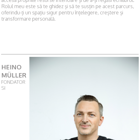
accesa propriile resurse interioare și de a-și regăsi echilibrul.
Rolul meu este să te ghidez și să te susțin pe acest parcurs,
oferindu-ți un spațiu sigur pentru înțelegere, creștere și
transformare personală.
HEINO
MÜLLER
FONDATOR
SI