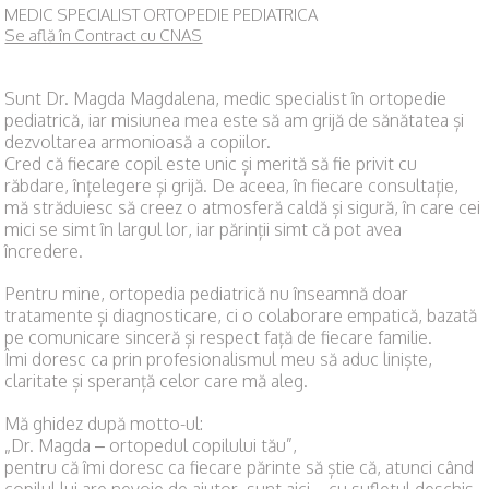
MEDIC SPECIALIST ORTOPEDIE PEDIATRICA
Se află în Contract cu CNAS
Sunt Dr. Magda Magdalena, medic specialist în ortopedie
pediatrică, iar misiunea mea este să am grijă de sănătatea și
dezvoltarea armonioasă a copiilor.
Cred că fiecare copil este unic și merită să fie privit cu
răbdare, înțelegere și grijă. De aceea, în fiecare consultație,
mă străduiesc să creez o atmosferă caldă și sigură, în care cei
mici se simt în largul lor, iar părinții simt că pot avea
încredere.
Pentru mine, ortopedia pediatrică nu înseamnă doar
tratamente și diagnosticare, ci o colaborare empatică, bazată
pe comunicare sinceră și respect față de fiecare familie.
Îmi doresc ca prin profesionalismul meu să aduc liniște,
claritate și speranță celor care mă aleg.
Mă ghidez după motto-ul:
„Dr. Magda – ortopedul copilului tău”,
pentru că îmi doresc ca fiecare părinte să știe că, atunci când